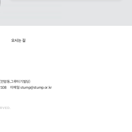
오시는 길
5 (안암동,그루터기빌딩)
2108
이메일 stump@stump.or.kr