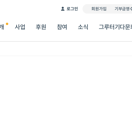
이 서비스는 자동 번역기를 통해 제공됩니다. 따라서 번역
로그인
회원가입
기부금영수
개
사업
후원
참여
소식
그루터기다문