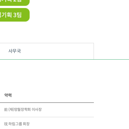
사무국
약력
前 (재)망월장학회 이사장
現 하림그룹 회장