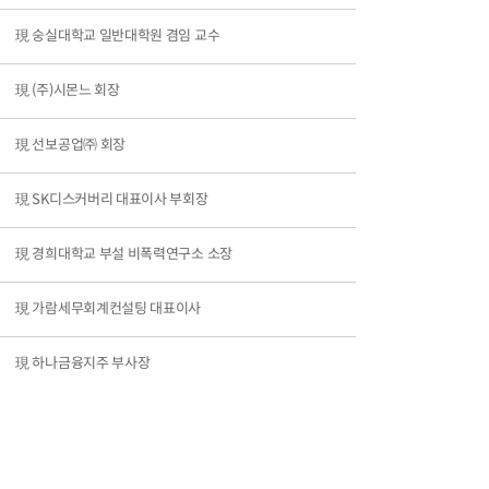
現 숭실대학교 일반대학원 겸임 교수
現 (주)시몬느 회장
現 선보공업㈜ 회장
現 SK디스커버리 대표이사 부회장
現 경희대학교 부설 비폭력연구소 소장
現 가람세무회계컨설팅 대표이사
現 하나금융지주 부사장