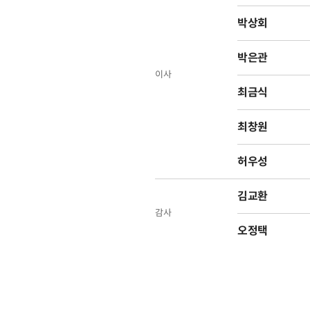
박상회
박은관
이사
최금식
최창원
허우성
김교환
감사
오정택