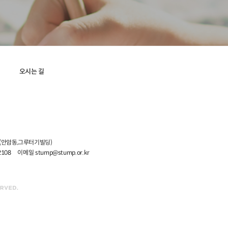
오시는 길
5 (안암동,그루터기빌딩)
2108
이메일 stump@stump.or.kr