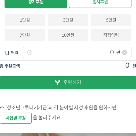
정기후원
일시후원
1만원
3만원
5만원
7만원
10만원
직접입력
원
매월
0
총 후원금액
후원하기
※ [청소년그루터기기금]외 각 분야별 지정 후원을 원하시면
을 눌러주세요
사업별 후원